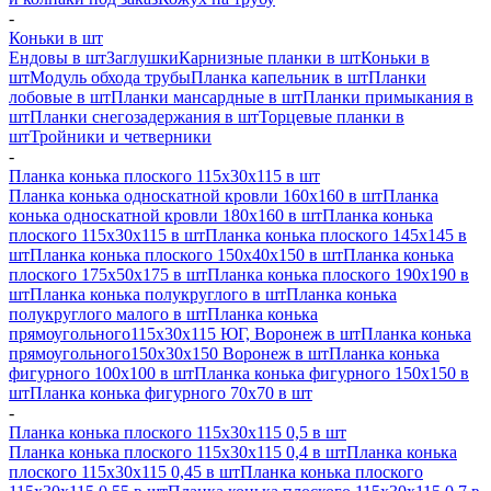
-
Коньки в шт
Ендовы в шт
Заглушки
Карнизные планки в шт
Коньки в
шт
Модуль обхода трубы
Планка капельник в шт
Планки
лобовые в шт
Планки мансардные в шт
Планки примыкания в
шт
Планки снегозадержания в шт
Торцевые планки в
шт
Тройники и четверники
-
Планка конька плоского 115х30х115 в шт
Планка конька односкатной кровли 160х160 в шт
Планка
конька односкатной кровли 180х160 в шт
Планка конька
плоского 115х30х115 в шт
Планка конька плоского 145х145 в
шт
Планка конька плоского 150х40х150 в шт
Планка конька
плоского 175х50х175 в шт
Планка конька плоского 190х190 в
шт
Планка конька полукруглого в шт
Планка конька
полукруглого малого в шт
Планка конька
прямоугольного115х30х115 ЮГ, Воронеж в шт
Планка конька
прямоугольного150х30х150 Воронеж в шт
Планка конька
фигурного 100x100 в шт
Планка конька фигурного 150x150 в
шт
Планка конька фигурного 70x70 в шт
-
Планка конька плоского 115х30х115 0,5 в шт
Планка конька плоского 115х30х115 0,4 в шт
Планка конька
плоского 115х30х115 0,45 в шт
Планка конька плоского