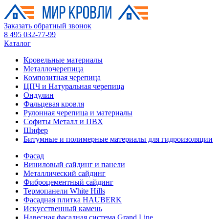
Заказать обратный звонок
8 495 032-77-99
Каталог
Кровельные материалы
Металлочерепица
Композитная черепица
ЦПЧ и Натуральная черепица
Ондулин
Фальцевая кровля
Рулонная черепица и материалы
Софиты Металл и ПВХ
Шифер
Битумные и полимерные материалы для гидроизоляции
Фасад
Виниловый сайдинг и панели
Металлический сайдинг
Фиброцементный сайдинг
Термопанели White Hills
Фасадная плитка HAUBERK
Искусственный камень
Навесная фасадная система Grand Line