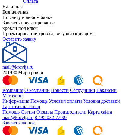
Оплата
Наличная
Безналичная
По счету в любом банке
Заказать проектирование
кровли под ключ
Проектирование кровли, визуализация дома
Оставить заявку
mail@krovlja.ru
2019 © Мир кровли
Компания
О компании
Новости
Сотрудники
Вакансии
Магазины
Информация
Помощь
Условия оплаты
Условия доставки
Гарантия на товар
Помощь
Статьи
Отзывы
Производители
Карта сайта
mail@krovlja.ru
8 495 032-77-99
Заказать звонок