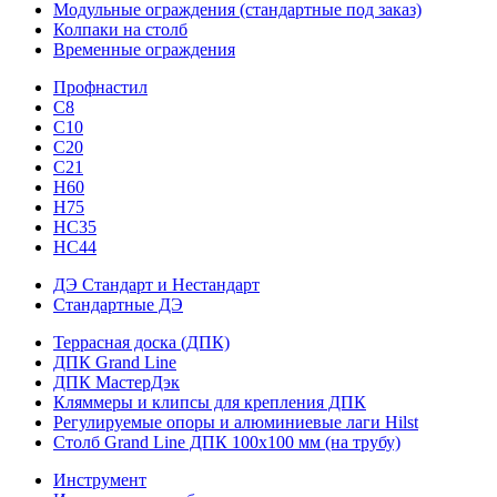
Модульные ограждения (стандартные под заказ)
Колпаки на столб
Временные ограждения
Профнастил
С8
С10
С20
С21
H60
H75
HС35
НС44
ДЭ Стандарт и Нестандарт
Стандартные ДЭ
Террасная доска (ДПК)
ДПК Grand Line
ДПК МастерДэк
Кляммеры и клипсы для крепления ДПК
Регулируемые опоры и алюминиевые лаги Hilst
Столб Grand Line ДПК 100х100 мм (на трубу)
Инструмент