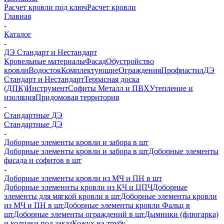
Расчет кровли под ключ
Расчет кровли
Главная
-
Каталог
-
ДЭ Стандарт и Нестандарт
Кровельные материалы
Фасад
Обустройство
кровли
Водосток
Комплектующие
Ограждения
Профнастил
ДЭ
Стандарт и Нестандарт
Террасная доска
(ДПК)
Инструмент
Софиты Металл и ПВХ
Утепление и
изоляция
Придомовая территория
-
Стандартные ДЭ
Стандартные ДЭ
-
Доборные элементы кровли и забора в шт
Доборные элементы кровли и забора в шт
Доборные элементы
фасада и софитов в шт
-
Доборные элементы кровли из МЧ и ПН в шт
Доборные элеменнты кровли из КЧ и ЦПЧ
Доборные
элементы для мягкой кровли в шт
Доборные элементы кровли
из МЧ и ПН в шт
Доборные элементы кровли Фальц в
шт
Доборные элементы ограждений в шт
Дымники (флюгарка)
и колпаки под заказ
Кожух на трубу