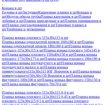
-
Коньки в шт
Ендовы в шт
Заглушки
Карнизные планки в шт
Коньки в
шт
Модуль обхода трубы
Планка капельник в шт
Планки
лобовые в шт
Планки мансардные в шт
Планки примыкания в
шт
Планки снегозадержания в шт
Торцевые планки в
шт
Тройники и четверники
-
Планка конька плоского 115х30х115 в шт
Планка конька односкатной кровли 160х160 в шт
Планка
конька односкатной кровли 180х160 в шт
Планка конька
плоского 115х30х115 в шт
Планка конька плоского 145х145 в
шт
Планка конька плоского 150х40х150 в шт
Планка конька
плоского 175х50х175 в шт
Планка конька плоского 190х190 в
шт
Планка конька полукруглого в шт
Планка конька
полукруглого малого в шт
Планка конька
прямоугольного115х30х115 ЮГ, Воронеж в шт
Планка конька
прямоугольного150х30х150 Воронеж в шт
Планка конька
фигурного 100x100 в шт
Планка конька фигурного 150x150 в
шт
Планка конька фигурного 70x70 в шт
-
Планка конька плоского 115х30х115 0,4 в шт
Планка конька плоского 115х30х115 0,45 в шт
Планка конька
плоского 115х30х115 0,5 в шт
Планка конька плоского