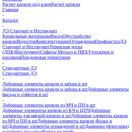
Расчет кровли под ключ
Расчет кровли
Главная
-
Каталог
-
ДЭ Стандарт и Нестандарт
Кровельные материалы
Фасад
Обустройство
кровли
Водосток
Комплектующие
Ограждения
Профнастил
ДЭ
Стандарт и Нестандарт
Террасная доска
(ДПК)
Инструмент
Софиты Металл и ПВХ
Утепление и
изоляция
Придомовая территория
-
Стандартные ДЭ
Стандартные ДЭ
-
Доборные элементы кровли и забора в шт
Доборные элементы кровли и забора в шт
Доборные элементы
фасада и софитов в шт
-
Доборные элементы кровли из МЧ и ПН в шт
Доборные элеменнты кровли из КЧ и ЦПЧ
Доборные
элементы для мягкой кровли в шт
Доборные элементы кровли
из МЧ и ПН в шт
Доборные элементы кровли Фальц в
шт
Доборные элементы ограждений в шт
Дымники (флюгарка)
и колпаки под заказ
Кожух на трубу