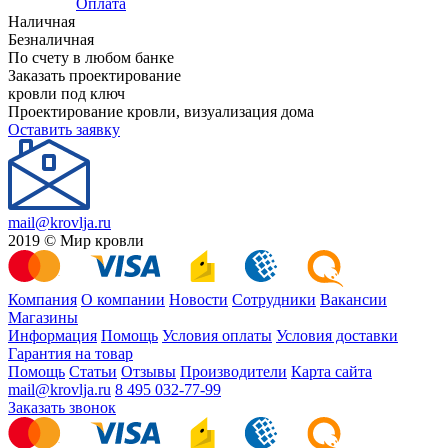
Оплата
Наличная
Безналичная
По счету в любом банке
Заказать проектирование
кровли под ключ
Проектирование кровли, визуализация дома
Оставить заявку
mail@krovlja.ru
2019 © Мир кровли
Компания
О компании
Новости
Сотрудники
Вакансии
Магазины
Информация
Помощь
Условия оплаты
Условия доставки
Гарантия на товар
Помощь
Статьи
Отзывы
Производители
Карта сайта
mail@krovlja.ru
8 495 032-77-99
Заказать звонок