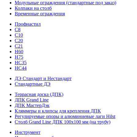
Модульные ограждения (стандартные под заказ)
Колпаки на столб
Временные ограждения
Профнастил
С8
С10
С20
С21
H60
H75
HС35
НС44
ДЭ Стандарт и Нестандарт
Стандартные ДЭ
Террасная доска (ДПК)
ДПК Grand Line
ДПК МастерДэк
Кляммеры и клипсы для крепления ДПК
Регулируемые опоры и алюминиевые лаги Hilst
Столб Grand Line ДПК 100х100 мм (на трубу)
Инструмент