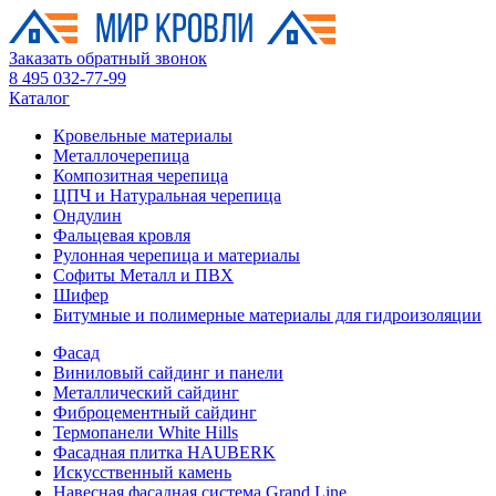
Заказать обратный звонок
8 495 032-77-99
Каталог
Кровельные материалы
Металлочерепица
Композитная черепица
ЦПЧ и Натуральная черепица
Ондулин
Фальцевая кровля
Рулонная черепица и материалы
Софиты Металл и ПВХ
Шифер
Битумные и полимерные материалы для гидроизоляции
Фасад
Виниловый сайдинг и панели
Металлический сайдинг
Фиброцементный сайдинг
Термопанели White Hills
Фасадная плитка HAUBERK
Искусственный камень
Навесная фасадная система Grand Line