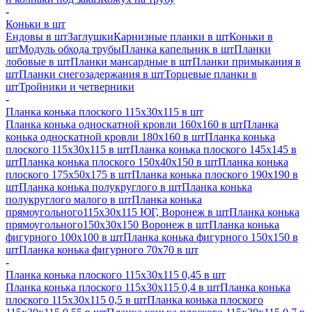
-
Коньки в шт
Ендовы в шт
Заглушки
Карнизные планки в шт
Коньки в
шт
Модуль обхода трубы
Планка капельник в шт
Планки
лобовые в шт
Планки мансардные в шт
Планки примыкания в
шт
Планки снегозадержания в шт
Торцевые планки в
шт
Тройники и четверники
-
Планка конька плоского 115х30х115 в шт
Планка конька односкатной кровли 160х160 в шт
Планка
конька односкатной кровли 180х160 в шт
Планка конька
плоского 115х30х115 в шт
Планка конька плоского 145х145 в
шт
Планка конька плоского 150х40х150 в шт
Планка конька
плоского 175х50х175 в шт
Планка конька плоского 190х190 в
шт
Планка конька полукруглого в шт
Планка конька
полукруглого малого в шт
Планка конька
прямоугольного115х30х115 ЮГ, Воронеж в шт
Планка конька
прямоугольного150х30х150 Воронеж в шт
Планка конька
фигурного 100x100 в шт
Планка конька фигурного 150x150 в
шт
Планка конька фигурного 70x70 в шт
-
Планка конька плоского 115х30х115 0,45 в шт
Планка конька плоского 115х30х115 0,4 в шт
Планка конька
плоского 115х30х115 0,5 в шт
Планка конька плоского