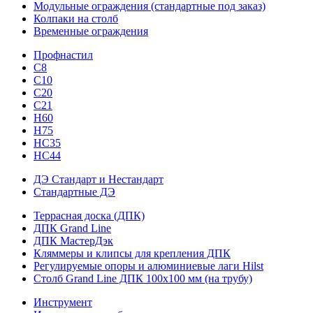
Модульные ограждения (стандартные под заказ)
Колпаки на столб
Временные ограждения
Профнастил
С8
С10
С20
С21
H60
H75
HС35
НС44
ДЭ Стандарт и Нестандарт
Стандартные ДЭ
Террасная доска (ДПК)
ДПК Grand Line
ДПК МастерДэк
Кляммеры и клипсы для крепления ДПК
Регулируемые опоры и алюминиевые лаги Hilst
Столб Grand Line ДПК 100х100 мм (на трубу)
Инструмент