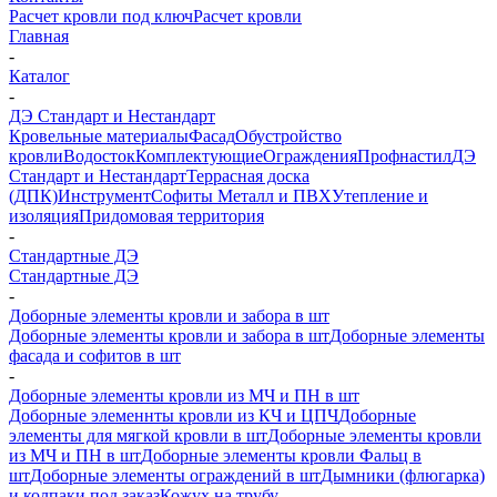
Расчет кровли под ключ
Расчет кровли
Главная
-
Каталог
-
ДЭ Стандарт и Нестандарт
Кровельные материалы
Фасад
Обустройство
кровли
Водосток
Комплектующие
Ограждения
Профнастил
ДЭ
Стандарт и Нестандарт
Террасная доска
(ДПК)
Инструмент
Софиты Металл и ПВХ
Утепление и
изоляция
Придомовая территория
-
Стандартные ДЭ
Стандартные ДЭ
-
Доборные элементы кровли и забора в шт
Доборные элементы кровли и забора в шт
Доборные элементы
фасада и софитов в шт
-
Доборные элементы кровли из МЧ и ПН в шт
Доборные элеменнты кровли из КЧ и ЦПЧ
Доборные
элементы для мягкой кровли в шт
Доборные элементы кровли
из МЧ и ПН в шт
Доборные элементы кровли Фальц в
шт
Доборные элементы ограждений в шт
Дымники (флюгарка)
и колпаки под заказ
Кожух на трубу