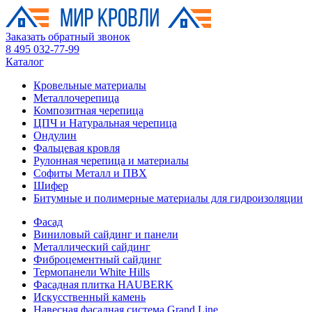
Заказать обратный звонок
8 495 032-77-99
Каталог
Кровельные материалы
Металлочерепица
Композитная черепица
ЦПЧ и Натуральная черепица
Ондулин
Фальцевая кровля
Рулонная черепица и материалы
Софиты Металл и ПВХ
Шифер
Битумные и полимерные материалы для гидроизоляции
Фасад
Виниловый сайдинг и панели
Металлический сайдинг
Фиброцементный сайдинг
Термопанели White Hills
Фасадная плитка HAUBERK
Искусственный камень
Навесная фасадная система Grand Line