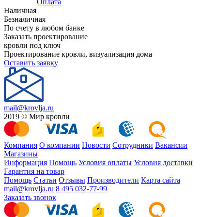
Оплата
Наличная
Безналичная
По счету в любом банке
Заказать проектирование
кровли под ключ
Проектирование кровли, визуализация дома
Оставить заявку
mail@krovlja.ru
2019 © Мир кровли
Компания
О компании
Новости
Сотрудники
Вакансии
Магазины
Информация
Помощь
Условия оплаты
Условия доставки
Гарантия на товар
Помощь
Статьи
Отзывы
Производители
Карта сайта
mail@krovlja.ru
8 495 032-77-99
Заказать звонок