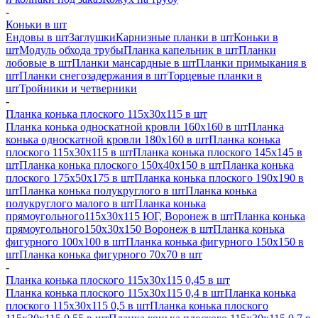
-
Коньки в шт
Ендовы в шт
Заглушки
Карнизные планки в шт
Коньки в
шт
Модуль обхода трубы
Планка капельник в шт
Планки
лобовые в шт
Планки мансардные в шт
Планки примыкания в
шт
Планки снегозадержания в шт
Торцевые планки в
шт
Тройники и четверники
-
Планка конька плоского 115х30х115 в шт
Планка конька односкатной кровли 160х160 в шт
Планка
конька односкатной кровли 180х160 в шт
Планка конька
плоского 115х30х115 в шт
Планка конька плоского 145х145 в
шт
Планка конька плоского 150х40х150 в шт
Планка конька
плоского 175х50х175 в шт
Планка конька плоского 190х190 в
шт
Планка конька полукруглого в шт
Планка конька
полукруглого малого в шт
Планка конька
прямоугольного115х30х115 ЮГ, Воронеж в шт
Планка конька
прямоугольного150х30х150 Воронеж в шт
Планка конька
фигурного 100x100 в шт
Планка конька фигурного 150x150 в
шт
Планка конька фигурного 70x70 в шт
-
Планка конька плоского 115х30х115 0,45 в шт
Планка конька плоского 115х30х115 0,4 в шт
Планка конька
плоского 115х30х115 0,5 в шт
Планка конька плоского