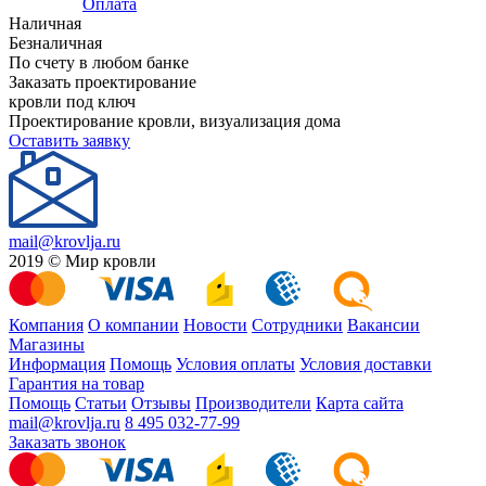
Оплата
Наличная
Безналичная
По счету в любом банке
Заказать проектирование
кровли под ключ
Проектирование кровли, визуализация дома
Оставить заявку
mail@krovlja.ru
2019 © Мир кровли
Компания
О компании
Новости
Сотрудники
Вакансии
Магазины
Информация
Помощь
Условия оплаты
Условия доставки
Гарантия на товар
Помощь
Статьи
Отзывы
Производители
Карта сайта
mail@krovlja.ru
8 495 032-77-99
Заказать звонок