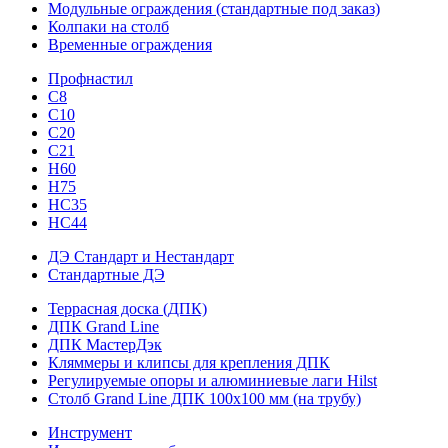
Модульные ограждения (стандартные под заказ)
Колпаки на столб
Временные ограждения
Профнастил
С8
С10
С20
С21
H60
H75
HС35
НС44
ДЭ Стандарт и Нестандарт
Стандартные ДЭ
Террасная доска (ДПК)
ДПК Grand Line
ДПК МастерДэк
Кляммеры и клипсы для крепления ДПК
Регулируемые опоры и алюминиевые лаги Hilst
Столб Grand Line ДПК 100х100 мм (на трубу)
Инструмент