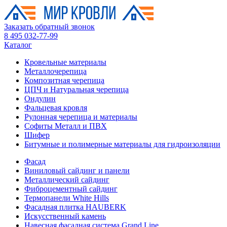
Заказать обратный звонок
8 495 032-77-99
Каталог
Кровельные материалы
Металлочерепица
Композитная черепица
ЦПЧ и Натуральная черепица
Ондулин
Фальцевая кровля
Рулонная черепица и материалы
Софиты Металл и ПВХ
Шифер
Битумные и полимерные материалы для гидроизоляции
Фасад
Виниловый сайдинг и панели
Металлический сайдинг
Фиброцементный сайдинг
Термопанели White Hills
Фасадная плитка HAUBERK
Искусственный камень
Навесная фасадная система Grand Line