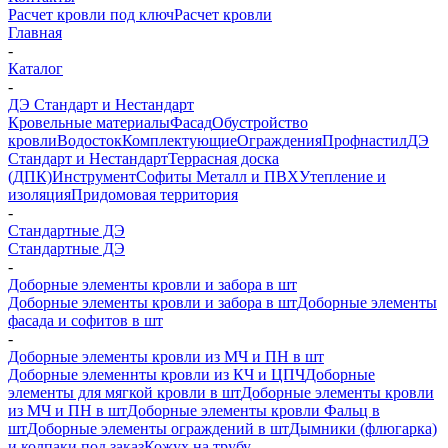
Расчет кровли под ключ
Расчет кровли
Главная
-
Каталог
-
ДЭ Стандарт и Нестандарт
Кровельные материалы
Фасад
Обустройство
кровли
Водосток
Комплектующие
Ограждения
Профнастил
ДЭ
Стандарт и Нестандарт
Террасная доска
(ДПК)
Инструмент
Софиты Металл и ПВХ
Утепление и
изоляция
Придомовая территория
-
Стандартные ДЭ
Стандартные ДЭ
-
Доборные элементы кровли и забора в шт
Доборные элементы кровли и забора в шт
Доборные элементы
фасада и софитов в шт
-
Доборные элементы кровли из МЧ и ПН в шт
Доборные элеменнты кровли из КЧ и ЦПЧ
Доборные
элементы для мягкой кровли в шт
Доборные элементы кровли
из МЧ и ПН в шт
Доборные элементы кровли Фальц в
шт
Доборные элементы ограждений в шт
Дымники (флюгарка)
и колпаки под заказ
Кожух на трубу