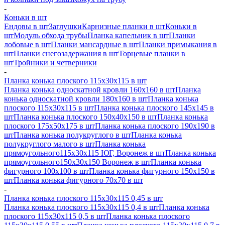
-
Коньки в шт
Ендовы в шт
Заглушки
Карнизные планки в шт
Коньки в
шт
Модуль обхода трубы
Планка капельник в шт
Планки
лобовые в шт
Планки мансардные в шт
Планки примыкания в
шт
Планки снегозадержания в шт
Торцевые планки в
шт
Тройники и четверники
-
Планка конька плоского 115х30х115 в шт
Планка конька односкатной кровли 160х160 в шт
Планка
конька односкатной кровли 180х160 в шт
Планка конька
плоского 115х30х115 в шт
Планка конька плоского 145х145 в
шт
Планка конька плоского 150х40х150 в шт
Планка конька
плоского 175х50х175 в шт
Планка конька плоского 190х190 в
шт
Планка конька полукруглого в шт
Планка конька
полукруглого малого в шт
Планка конька
прямоугольного115х30х115 ЮГ, Воронеж в шт
Планка конька
прямоугольного150х30х150 Воронеж в шт
Планка конька
фигурного 100x100 в шт
Планка конька фигурного 150x150 в
шт
Планка конька фигурного 70x70 в шт
-
Планка конька плоского 115х30х115 0,45 в шт
Планка конька плоского 115х30х115 0,4 в шт
Планка конька
плоского 115х30х115 0,5 в шт
Планка конька плоского