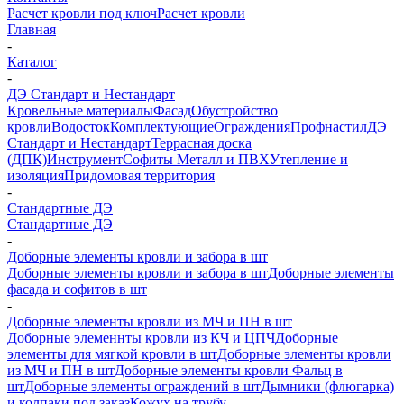
Расчет кровли под ключ
Расчет кровли
Главная
-
Каталог
-
ДЭ Стандарт и Нестандарт
Кровельные материалы
Фасад
Обустройство
кровли
Водосток
Комплектующие
Ограждения
Профнастил
ДЭ
Стандарт и Нестандарт
Террасная доска
(ДПК)
Инструмент
Софиты Металл и ПВХ
Утепление и
изоляция
Придомовая территория
-
Стандартные ДЭ
Стандартные ДЭ
-
Доборные элементы кровли и забора в шт
Доборные элементы кровли и забора в шт
Доборные элементы
фасада и софитов в шт
-
Доборные элементы кровли из МЧ и ПН в шт
Доборные элеменнты кровли из КЧ и ЦПЧ
Доборные
элементы для мягкой кровли в шт
Доборные элементы кровли
из МЧ и ПН в шт
Доборные элементы кровли Фальц в
шт
Доборные элементы ограждений в шт
Дымники (флюгарка)
и колпаки под заказ
Кожух на трубу