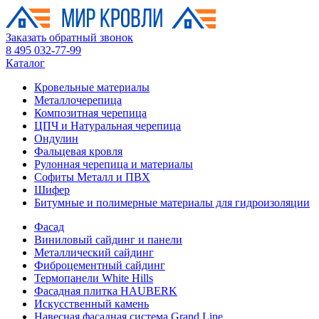
Заказать обратный звонок
8 495 032-77-99
Каталог
Кровельные материалы
Металлочерепица
Композитная черепица
ЦПЧ и Натуральная черепица
Ондулин
Фальцевая кровля
Рулонная черепица и материалы
Софиты Металл и ПВХ
Шифер
Битумные и полимерные материалы для гидроизоляции
Фасад
Виниловый сайдинг и панели
Металлический сайдинг
Фиброцементный сайдинг
Термопанели White Hills
Фасадная плитка HAUBERK
Искусственный камень
Навесная фасадная система Grand Line