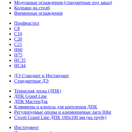
Модульные ограждения (стандартные под заказ)
Колпаки на столб
Временные ограждения
Профнастил
С8
С10
С20
С21
H60
H75
HС35
НС44
ДЭ Стандарт и Нестандарт
Стандартные ДЭ
Террасная доска (ДПК)
ДПК Grand Line
ДПК МастерДэк
Кляммеры и клипсы для крепления ДПК
Регулируемые опоры и алюминиевые лаги Hilst
Столб Grand Line ДПК 100х100 мм (на трубу)
Инструмент