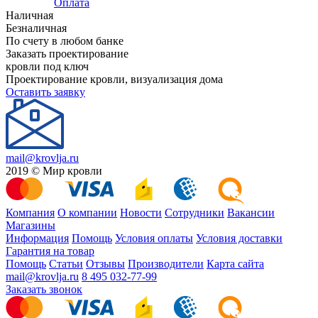
Оплата
Наличная
Безналичная
По счету в любом банке
Заказать проектирование
кровли под ключ
Проектирование кровли, визуализация дома
Оставить заявку
mail@krovlja.ru
2019 © Мир кровли
Компания
О компании
Новости
Сотрудники
Вакансии
Магазины
Информация
Помощь
Условия оплаты
Условия доставки
Гарантия на товар
Помощь
Статьи
Отзывы
Производители
Карта сайта
mail@krovlja.ru
8 495 032-77-99
Заказать звонок