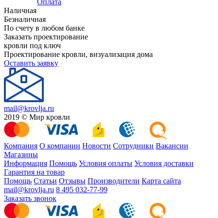
Оплата
Наличная
Безналичная
По счету в любом банке
Заказать проектирование
кровли под ключ
Проектирование кровли, визуализация дома
Оставить заявку
mail@krovlja.ru
2019 © Мир кровли
Компания
О компании
Новости
Сотрудники
Вакансии
Магазины
Информация
Помощь
Условия оплаты
Условия доставки
Гарантия на товар
Помощь
Статьи
Отзывы
Производители
Карта сайта
mail@krovlja.ru
8 495 032-77-99
Заказать звонок