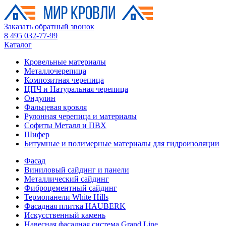
Заказать обратный звонок
8 495 032-77-99
Каталог
Кровельные материалы
Металлочерепица
Композитная черепица
ЦПЧ и Натуральная черепица
Ондулин
Фальцевая кровля
Рулонная черепица и материалы
Софиты Металл и ПВХ
Шифер
Битумные и полимерные материалы для гидроизоляции
Фасад
Виниловый сайдинг и панели
Металлический сайдинг
Фиброцементный сайдинг
Термопанели White Hills
Фасадная плитка HAUBERK
Искусственный камень
Навесная фасадная система Grand Line