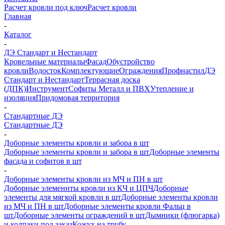
Расчет кровли под ключ
Расчет кровли
Главная
-
Каталог
-
ДЭ Стандарт и Нестандарт
Кровельные материалы
Фасад
Обустройство
кровли
Водосток
Комплектующие
Ограждения
Профнастил
ДЭ
Стандарт и Нестандарт
Террасная доска
(ДПК)
Инструмент
Софиты Металл и ПВХ
Утепление и
изоляция
Придомовая территория
-
Стандартные ДЭ
Стандартные ДЭ
-
Доборные элементы кровли и забора в шт
Доборные элементы кровли и забора в шт
Доборные элементы
фасада и софитов в шт
-
Доборные элементы кровли из МЧ и ПН в шт
Доборные элеменнты кровли из КЧ и ЦПЧ
Доборные
элементы для мягкой кровли в шт
Доборные элементы кровли
из МЧ и ПН в шт
Доборные элементы кровли Фальц в
шт
Доборные элементы ограждений в шт
Дымники (флюгарка)
и колпаки под заказ
Кожух на трубу