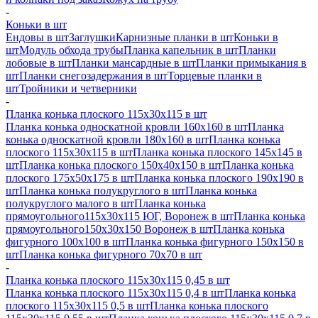
-
Коньки в шт
Ендовы в шт
Заглушки
Карнизные планки в шт
Коньки в
шт
Модуль обхода трубы
Планка капельник в шт
Планки
лобовые в шт
Планки мансардные в шт
Планки примыкания в
шт
Планки снегозадержания в шт
Торцевые планки в
шт
Тройники и четверники
-
Планка конька плоского 115х30х115 в шт
Планка конька односкатной кровли 160х160 в шт
Планка
конька односкатной кровли 180х160 в шт
Планка конька
плоского 115х30х115 в шт
Планка конька плоского 145х145 в
шт
Планка конька плоского 150х40х150 в шт
Планка конька
плоского 175х50х175 в шт
Планка конька плоского 190х190 в
шт
Планка конька полукруглого в шт
Планка конька
полукруглого малого в шт
Планка конька
прямоугольного115х30х115 ЮГ, Воронеж в шт
Планка конька
прямоугольного150х30х150 Воронеж в шт
Планка конька
фигурного 100x100 в шт
Планка конька фигурного 150x150 в
шт
Планка конька фигурного 70x70 в шт
-
Планка конька плоского 115х30х115 0,45 в шт
Планка конька плоского 115х30х115 0,4 в шт
Планка конька
плоского 115х30х115 0,5 в шт
Планка конька плоского