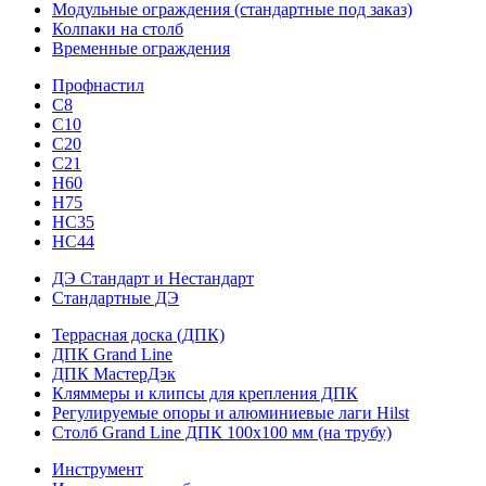
Модульные ограждения (стандартные под заказ)
Колпаки на столб
Временные ограждения
Профнастил
С8
С10
С20
С21
H60
H75
HС35
НС44
ДЭ Стандарт и Нестандарт
Стандартные ДЭ
Террасная доска (ДПК)
ДПК Grand Line
ДПК МастерДэк
Кляммеры и клипсы для крепления ДПК
Регулируемые опоры и алюминиевые лаги Hilst
Столб Grand Line ДПК 100х100 мм (на трубу)
Инструмент