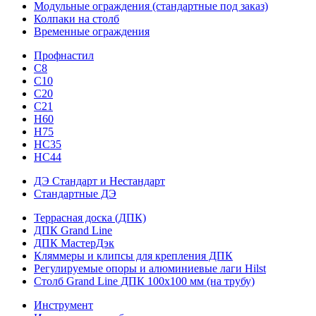
Модульные ограждения (стандартные под заказ)
Колпаки на столб
Временные ограждения
Профнастил
С8
С10
С20
С21
H60
H75
HС35
НС44
ДЭ Стандарт и Нестандарт
Стандартные ДЭ
Террасная доска (ДПК)
ДПК Grand Line
ДПК МастерДэк
Кляммеры и клипсы для крепления ДПК
Регулируемые опоры и алюминиевые лаги Hilst
Столб Grand Line ДПК 100х100 мм (на трубу)
Инструмент