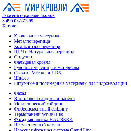
Заказать обратный звонок
8 495 032-77-99
Каталог
Кровельные материалы
Металлочерепица
Композитная черепица
ЦПЧ и Натуральная черепица
Ондулин
Фальцевая кровля
Рулонная черепица и материалы
Софиты Металл и ПВХ
Шифер
Битумные и полимерные материалы для гидроизоляции
Фасад
Виниловый сайдинг и панели
Металлический сайдинг
Фиброцементный сайдинг
Термопанели White Hills
Фасадная плитка HAUBERK
Искусственный камень
Навесная фасадная система Grand Line