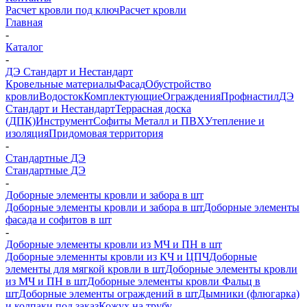
Расчет кровли под ключ
Расчет кровли
Главная
-
Каталог
-
ДЭ Стандарт и Нестандарт
Кровельные материалы
Фасад
Обустройство
кровли
Водосток
Комплектующие
Ограждения
Профнастил
ДЭ
Стандарт и Нестандарт
Террасная доска
(ДПК)
Инструмент
Софиты Металл и ПВХ
Утепление и
изоляция
Придомовая территория
-
Стандартные ДЭ
Стандартные ДЭ
-
Доборные элементы кровли и забора в шт
Доборные элементы кровли и забора в шт
Доборные элементы
фасада и софитов в шт
-
Доборные элементы кровли из МЧ и ПН в шт
Доборные элеменнты кровли из КЧ и ЦПЧ
Доборные
элементы для мягкой кровли в шт
Доборные элементы кровли
из МЧ и ПН в шт
Доборные элементы кровли Фальц в
шт
Доборные элементы ограждений в шт
Дымники (флюгарка)
и колпаки под заказ
Кожух на трубу