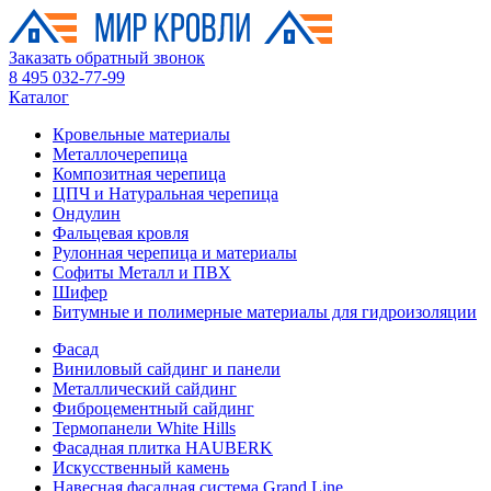
Заказать обратный звонок
8 495 032-77-99
Каталог
Кровельные материалы
Металлочерепица
Композитная черепица
ЦПЧ и Натуральная черепица
Ондулин
Фальцевая кровля
Рулонная черепица и материалы
Софиты Металл и ПВХ
Шифер
Битумные и полимерные материалы для гидроизоляции
Фасад
Виниловый сайдинг и панели
Металлический сайдинг
Фиброцементный сайдинг
Термопанели White Hills
Фасадная плитка HAUBERK
Искусственный камень
Навесная фасадная система Grand Line