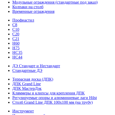
Модульные ограждения (стандартные под заказ)
Колпаки на столб
Временные ограждения
Профнастил
С8
С10
С20
С21
H60
H75
HС35
НС44
ДЭ Стандарт и Нестандарт
Стандартные ДЭ
Террасная доска (ДПК)
ДПК Grand Line
ДПК МастерДэк
Кляммеры и клипсы для крепления ДПК
Регулируемые опоры и алюминиевые лаги Hilst
Столб Grand Line ДПК 100х100 мм (на трубу)
Инструмент