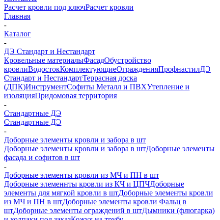
Расчет кровли под ключ
Расчет кровли
Главная
-
Каталог
-
ДЭ Стандарт и Нестандарт
Кровельные материалы
Фасад
Обустройство
кровли
Водосток
Комплектующие
Ограждения
Профнастил
ДЭ
Стандарт и Нестандарт
Террасная доска
(ДПК)
Инструмент
Софиты Металл и ПВХ
Утепление и
изоляция
Придомовая территория
-
Стандартные ДЭ
Стандартные ДЭ
-
Доборные элементы кровли и забора в шт
Доборные элементы кровли и забора в шт
Доборные элементы
фасада и софитов в шт
-
Доборные элементы кровли из МЧ и ПН в шт
Доборные элеменнты кровли из КЧ и ЦПЧ
Доборные
элементы для мягкой кровли в шт
Доборные элементы кровли
из МЧ и ПН в шт
Доборные элементы кровли Фальц в
шт
Доборные элементы ограждений в шт
Дымники (флюгарка)
и колпаки под заказ
Кожух на трубу