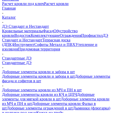
Расчет кровли под ключ
Расчет кровли
Главная
-
Каталог
-
ДЭ Стандарт и Нестандарт
Кровельные материалы
Фасад
Обустройство
кровли
Водосток
Комплектующие
Ограждения
Профнастил
ДЭ
Стандарт и Нестандарт
Террасная доска
(ДПК)
Инструмент
Софиты Металл и ПВХ
Утепление и
изоляция
Придомовая территория
-
Стандартные ДЭ
Стандартные ДЭ
-
Доборные элементы кровли и забора в шт
Доборные элементы кровли и забора в шт
Доборные элементы
фасада и софитов в шт
-
Доборные элементы кровли из МЧ и ПН в шт
Доборные элеменнты кровли из КЧ и ЦПЧ
Доборные
элементы для мягкой кровли в шт
Доборные элементы кровли
из МЧ и ПН в шт
Доборные элементы кровли Фальц в
шт
Доборные элементы ограждений в шт
Дымники (флюгарка)
и колпаки под заказ
Кожух на трубу