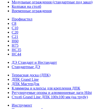
Модульные ограждения (стандартные под заказ)
Колпаки на столб
Временные ограждения
Профнастил
С8
С10
С20
С21
H60
H75
HС35
НС44
ДЭ Стандарт и Нестандарт
Стандартные ДЭ
Террасная доска (ДПК)
ДПК Grand Line
ДПК МастерДэк
Кляммеры и клипсы для крепления ДПК
Регулируемые опоры и алюминиевые лаги Hilst
Столб Grand Line ДПК 100х100 мм (на трубу)
Инструмент