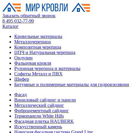
Заказать обратный звонок
8 495 032-77-99
Каталог
Кровельные материалы
Металлочерепица
Композитная черепица
ЦПЧ и Натуральная черепица
Ондулин
Фальцевая кровля
Рулонная черепица и материалы
Софиты Металл и ПВХ
Шифер
Битумные и полимерные материалы для гидроизоляции
Фасад
Виниловый сайдинг и панели
Металлический сайдинг
Фиброцементный сайдинг
Термопанели White Hills
Фасадная плитка HAUBERK
Искусственный камень
Навесная фасадная система Grand Line