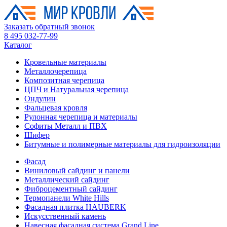
Заказать обратный звонок
8 495 032-77-99
Каталог
Кровельные материалы
Металлочерепица
Композитная черепица
ЦПЧ и Натуральная черепица
Ондулин
Фальцевая кровля
Рулонная черепица и материалы
Софиты Металл и ПВХ
Шифер
Битумные и полимерные материалы для гидроизоляции
Фасад
Виниловый сайдинг и панели
Металлический сайдинг
Фиброцементный сайдинг
Термопанели White Hills
Фасадная плитка HAUBERK
Искусственный камень
Навесная фасадная система Grand Line