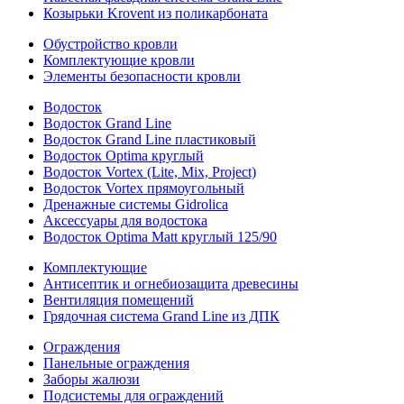
Козырьки Krovent из поликарбоната
Обустройство кровли
Комплектующие кровли
Элементы безопасности кровли
Водосток
Водосток Grand Line
Водосток Grand Line пластиковый
Водосток Optima круглый
Водосток Vortex (Lite, Mix, Project)
Водосток Vortex прямоугольный
Дренажные системы Gidrolica
Аксессуары для водостока
Водосток Optima Matt круглый 125/90
Комплектующие
Антисептик и огнебиозащита древесины
Вентиляция помещений
Грядочная система Grand Line из ДПК
Ограждения
Панельные ограждения
Заборы жалюзи
Подсистемы для ограждений