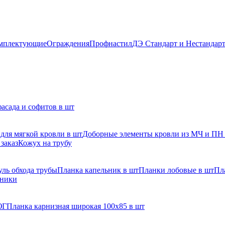
мплектующие
Ограждения
Профнастил
ДЭ Стандарт и Нестандар
асада и софитов в шт
для мягкой кровли в шт
Доборные элементы кровли из МЧ и ПН
заказ
Кожух на трубу
ль обхода трубы
Планка капельник в шт
Планки лобовые в шт
Пл
рники
ЮГ
Планка карнизная широкая 100х85 в шт