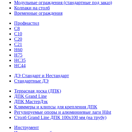
Модульные ограждения (стандартные под заказ)
Колпаки на столб
Временные ограждения
Профнастил
С8
С10
С20
С21
H60
H75
HС35
НС44
ДЭ Стандарт и Нестандарт
Стандартные ДЭ
Террасная доска (ДПК)
ДПК Grand Line
ДПК МастерДэк
Кляммеры и клипсы для крепления ДПК
Регулируемые опоры и алюминиевые лаги Hilst
Столб Grand Line ДПК 100х100 мм (на трубу)
Инструмент