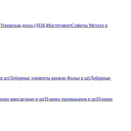
т
Террасная доска (ДПК)
Инструмент
Софиты Металл и
 в шт
Доборные элементы кровли Фальц в шт
Доборные
анки мансардные в шт
Планки примыкания в шт
Планки