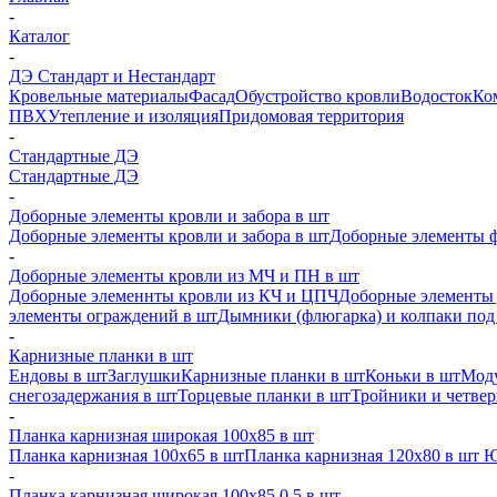
-
Каталог
-
ДЭ Стандарт и Нестандарт
Кровельные материалы
Фасад
Обустройство кровли
Водосток
Ко
ПВХ
Утепление и изоляция
Придомовая территория
-
Стандартные ДЭ
Стандартные ДЭ
-
Доборные элементы кровли и забора в шт
Доборные элементы кровли и забора в шт
Доборные элементы ф
-
Доборные элементы кровли из МЧ и ПН в шт
Доборные элеменнты кровли из КЧ и ЦПЧ
Доборные элементы 
элементы ограждений в шт
Дымники (флюгарка) и колпаки под 
-
Карнизные планки в шт
Ендовы в шт
Заглушки
Карнизные планки в шт
Коньки в шт
Моду
снегозадержания в шт
Торцевые планки в шт
Тройники и четве
-
Планка карнизная широкая 100х85 в шт
Планка карнизная 100х65 в шт
Планка карнизная 120х80 в шт 
-
Планка карнизная широкая 100х85 0,5 в шт