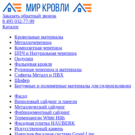
Заказать обратный звонок
8 495 032-77-99
Каталог
Кровельные материалы
Металлочерепица
Композитная черепица
ЦПЧ и Натуральная черепица
Ондулин
Фальцевая кровля
Рулонная черепица и материалы
Софиты Металл и ПВХ
Шифер
Битумные и полимерные материалы для гидроизоляции
Фасад
Виниловый сайдинг и панели
Металлический сайдинг
Фиброцементный сайдинг
Термопанели White Hills
Фасадная плитка HAUBERK
Искусственный камень
Навесная фасадная система Grand Line