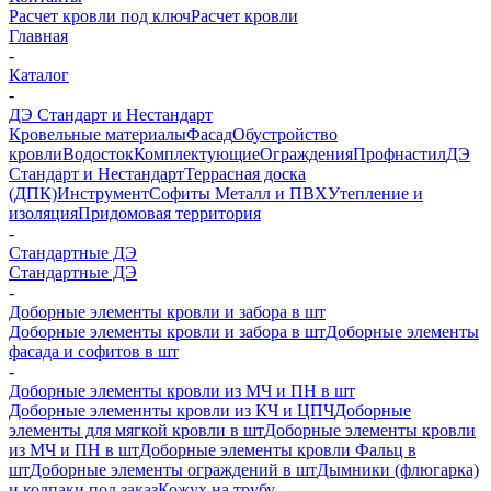
Расчет кровли под ключ
Расчет кровли
Главная
-
Каталог
-
ДЭ Стандарт и Нестандарт
Кровельные материалы
Фасад
Обустройство
кровли
Водосток
Комплектующие
Ограждения
Профнастил
ДЭ
Стандарт и Нестандарт
Террасная доска
(ДПК)
Инструмент
Софиты Металл и ПВХ
Утепление и
изоляция
Придомовая территория
-
Стандартные ДЭ
Стандартные ДЭ
-
Доборные элементы кровли и забора в шт
Доборные элементы кровли и забора в шт
Доборные элементы
фасада и софитов в шт
-
Доборные элементы кровли из МЧ и ПН в шт
Доборные элеменнты кровли из КЧ и ЦПЧ
Доборные
элементы для мягкой кровли в шт
Доборные элементы кровли
из МЧ и ПН в шт
Доборные элементы кровли Фальц в
шт
Доборные элементы ограждений в шт
Дымники (флюгарка)
и колпаки под заказ
Кожух на трубу