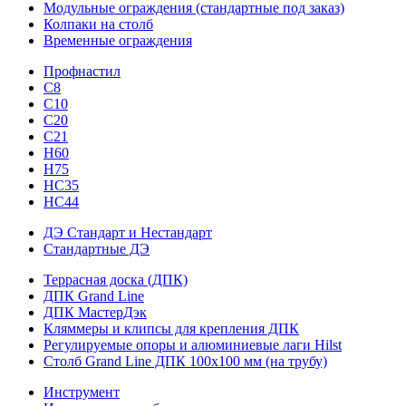
Модульные ограждения (стандартные под заказ)
Колпаки на столб
Временные ограждения
Профнастил
С8
С10
С20
С21
H60
H75
HС35
НС44
ДЭ Стандарт и Нестандарт
Стандартные ДЭ
Террасная доска (ДПК)
ДПК Grand Line
ДПК МастерДэк
Кляммеры и клипсы для крепления ДПК
Регулируемые опоры и алюминиевые лаги Hilst
Столб Grand Line ДПК 100х100 мм (на трубу)
Инструмент