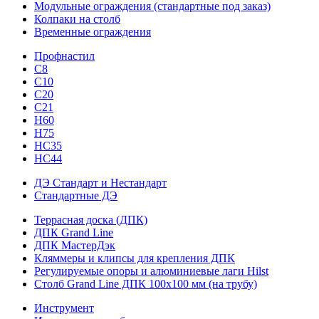
Модульные ограждения (стандартные под заказ)
Колпаки на столб
Временные ограждения
Профнастил
С8
С10
С20
С21
H60
H75
HС35
НС44
ДЭ Стандарт и Нестандарт
Стандартные ДЭ
Террасная доска (ДПК)
ДПК Grand Line
ДПК МастерДэк
Кляммеры и клипсы для крепления ДПК
Регулируемые опоры и алюминиевые лаги Hilst
Столб Grand Line ДПК 100х100 мм (на трубу)
Инструмент