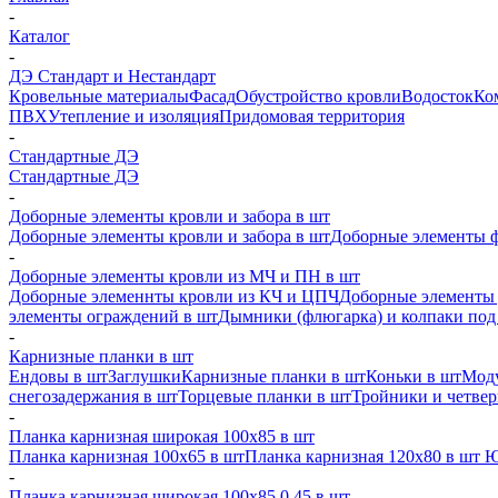
-
Каталог
-
ДЭ Стандарт и Нестандарт
Кровельные материалы
Фасад
Обустройство кровли
Водосток
Ко
ПВХ
Утепление и изоляция
Придомовая территория
-
Стандартные ДЭ
Стандартные ДЭ
-
Доборные элементы кровли и забора в шт
Доборные элементы кровли и забора в шт
Доборные элементы ф
-
Доборные элементы кровли из МЧ и ПН в шт
Доборные элеменнты кровли из КЧ и ЦПЧ
Доборные элементы 
элементы ограждений в шт
Дымники (флюгарка) и колпаки под 
-
Карнизные планки в шт
Ендовы в шт
Заглушки
Карнизные планки в шт
Коньки в шт
Моду
снегозадержания в шт
Торцевые планки в шт
Тройники и четве
-
Планка карнизная широкая 100х85 в шт
Планка карнизная 100х65 в шт
Планка карнизная 120х80 в шт 
-
Планка карнизная широкая 100х85 0,45 в шт