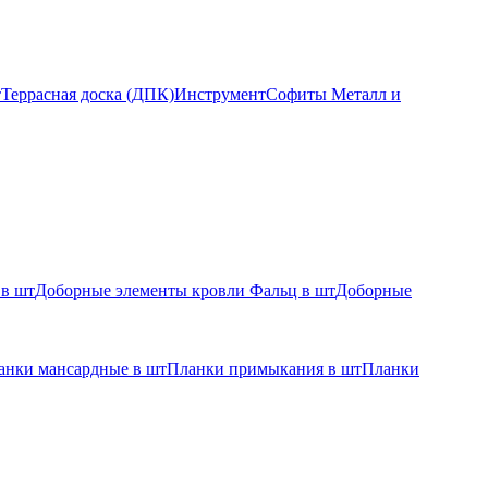
т
Террасная доска (ДПК)
Инструмент
Софиты Металл и
 в шт
Доборные элементы кровли Фальц в шт
Доборные
анки мансардные в шт
Планки примыкания в шт
Планки