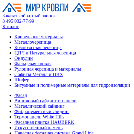
Заказать обратный звонок
8 495 032-77-99
Каталог
Кровельные материалы
Металлочерепица
Композитная черепица
ЦПЧ и Натуральная черепица
Ондулин
Фальцевая кровля
Рулонная черепица и материалы
Софиты Металл и ПВХ
Шифер
Битумные и полимерные материалы для гидроизоляции
Фасад
Виниловый сайдинг и панели
Металлический сайдинг
Фиброцементный сайдинг
Термопанели White Hills
Фасадная плитка HAUBERK
Искусственный камень
Навесная фасадная система Grand Line