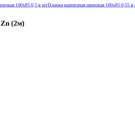
ирокая 100х85 0,5 в шт
Планка карнизная широкая 100х85 0,55 в
Zn (2м)