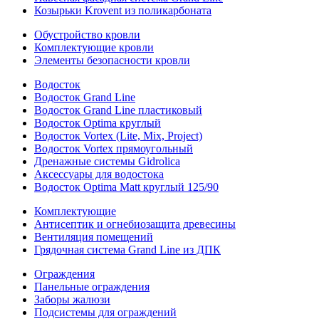
Козырьки Krovent из поликарбоната
Обустройство кровли
Комплектующие кровли
Элементы безопасности кровли
Водосток
Водосток Grand Line
Водосток Grand Line пластиковый
Водосток Optima круглый
Водосток Vortex (Lite, Mix, Project)
Водосток Vortex прямоугольный
Дренажные системы Gidrolica
Аксессуары для водостока
Водосток Optima Matt круглый 125/90
Комплектующие
Антисептик и огнебиозащита древесины
Вентиляция помещений
Грядочная система Grand Line из ДПК
Ограждения
Панельные ограждения
Заборы жалюзи
Подсистемы для ограждений