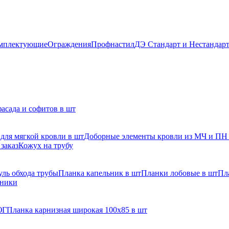
мплектующие
Ограждения
Профнастил
ДЭ Стандарт и Нестандар
асада и софитов в шт
для мягкой кровли в шт
Доборные элементы кровли из МЧ и ПН
заказ
Кожух на трубу
ль обхода трубы
Планка капельник в шт
Планки лобовые в шт
Пл
рники
ЮГ
Планка карнизная широкая 100х85 в шт