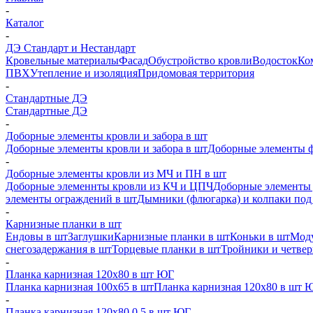
-
Каталог
-
ДЭ Стандарт и Нестандарт
Кровельные материалы
Фасад
Обустройство кровли
Водосток
Ко
ПВХ
Утепление и изоляция
Придомовая территория
-
Стандартные ДЭ
Стандартные ДЭ
-
Доборные элементы кровли и забора в шт
Доборные элементы кровли и забора в шт
Доборные элементы ф
-
Доборные элементы кровли из МЧ и ПН в шт
Доборные элеменнты кровли из КЧ и ЦПЧ
Доборные элементы 
элементы ограждений в шт
Дымники (флюгарка) и колпаки под 
-
Карнизные планки в шт
Ендовы в шт
Заглушки
Карнизные планки в шт
Коньки в шт
Моду
снегозадержания в шт
Торцевые планки в шт
Тройники и четве
-
Планка карнизная 120х80 в шт ЮГ
Планка карнизная 100х65 в шт
Планка карнизная 120х80 в шт 
-
Планка карнизная 120х80 0,5 в шт ЮГ