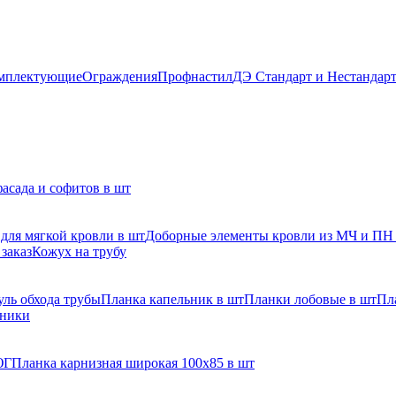
мплектующие
Ограждения
Профнастил
ДЭ Стандарт и Нестандар
асада и софитов в шт
для мягкой кровли в шт
Доборные элементы кровли из МЧ и ПН
заказ
Кожух на трубу
ль обхода трубы
Планка капельник в шт
Планки лобовые в шт
Пл
рники
ЮГ
Планка карнизная широкая 100х85 в шт