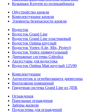
Козырьки Krovent из поликарбоната
Обустройство кровли
Комплектующие кровли
Элементы безопасности кровли
Водосток
Водосток Grand Line
Водосток Grand Line пластиковый
Водосток Optima круглый
Водосток Vortex (Lite, Mix, Project)
Водосток Vortex прямоугольный
Дренажные системы Gidrolica
Аксессуары для водостока
Водосток Optima Matt круглый 125/90
Комплектующие
Антисептик и огнебиозащита древесины
Вентиляция помещений
Грядочная система Grand Line из ДПК
Ограждения
Панельные ограждения
Заборы жалюзи
Подсистемы для ограждений