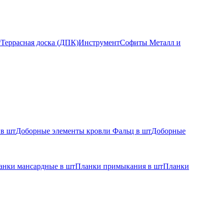
т
Террасная доска (ДПК)
Инструмент
Софиты Металл и
 в шт
Доборные элементы кровли Фальц в шт
Доборные
анки мансардные в шт
Планки примыкания в шт
Планки