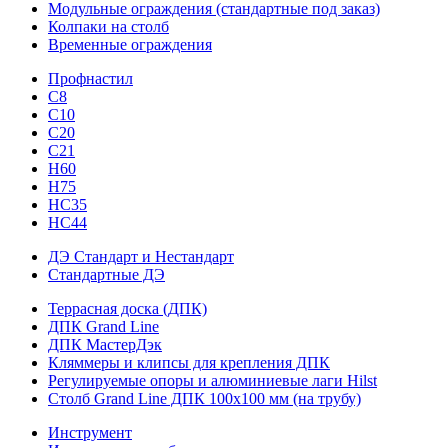
Модульные ограждения (стандартные под заказ)
Колпаки на столб
Временные ограждения
Профнастил
С8
С10
С20
С21
H60
H75
HС35
НС44
ДЭ Стандарт и Нестандарт
Стандартные ДЭ
Террасная доска (ДПК)
ДПК Grand Line
ДПК МастерДэк
Кляммеры и клипсы для крепления ДПК
Регулируемые опоры и алюминиевые лаги Hilst
Столб Grand Line ДПК 100х100 мм (на трубу)
Инструмент