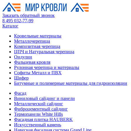
Заказать обратный звонок
8 495 032-77-99
Каталог
Кровельные материалы
Металлочерепица
Композитная черепица
ЦПЧ и Натуральная черепица
Ондулин
Фальцевая кровля
Рулонная черепица и материалы
Софиты Металл и ПВХ
Шифер
Битумные и полимерные материалы для гидроизоляции
Фасад
Виниловый сайдинг и панели
Металлический сайдинг
Фиброцементный сайдинг
Термопанели White Hills
Фасадная плитка HAUBERK
Искусственный камень
Навесная фасадная система Grand Line