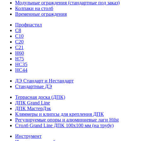
Модульные ограждения (стандартные под заказ)
Колпаки на столб
Временные ограждения
Профнастил
С8
С10
С20
С21
H60
H75
HС35
НС44
ДЭ Стандарт и Нестандарт
Стандартные ДЭ
Террасная доска (ДПК)
ДПК Grand Line
ДПК МастерДэк
Кляммеры и клипсы для крепления ДПК
Регулируемые опоры и алюминиевые лаги Hilst
Столб Grand Line ДПК 100х100 мм (на трубу)
Инструмент