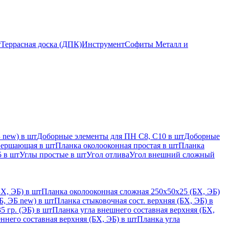
т
Террасная доска (ДПК)
Инструмент
Софиты Металл и
 new) в шт
Доборные элементы для ПН С8, С10 в шт
Доборные
вершающая в шт
Планка околооконная простая в шт
Планка
 в шт
Углы простые в шт
Угол отлива
Угол внешний сложный
Х, ЭБ) в шт
Планка околооконная сложная 250х50х25 (БХ, ЭБ)
, ЭБ new) в шт
Планка стыковочная сост. верхняя (БХ, ЭБ) в
 гр. (ЭБ) в шт
Планка угла внешнего составная верхняя (БХ,
ннего составная верхняя (БХ, ЭБ) в шт
Планка угла