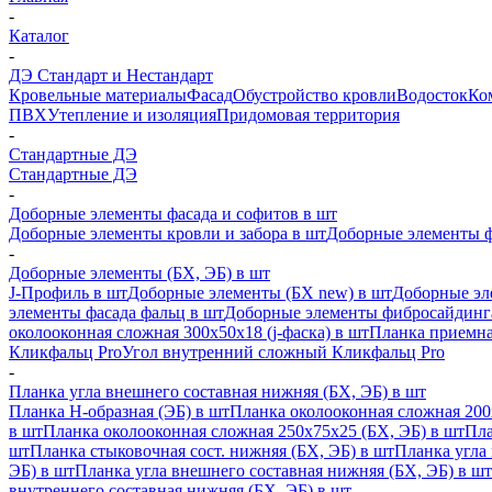
-
Каталог
-
ДЭ Стандарт и Нестандарт
Кровельные материалы
Фасад
Обустройство кровли
Водосток
Ко
ПВХ
Утепление и изоляция
Придомовая территория
-
Стандартные ДЭ
Стандартные ДЭ
-
Доборные элементы фасада и софитов в шт
Доборные элементы кровли и забора в шт
Доборные элементы ф
-
Доборные элементы (БХ, ЭБ) в шт
J-Профиль в шт
Доборные элементы (БХ new) в шт
Доборные эл
элементы фасада фальц в шт
Доборные элементы фибросайдинг
околооконная сложная 300х50х18 (j-фаска) в шт
Планка приемна
Кликфальц Pro
Угол внутренний сложный Кликфальц Pro
-
Планка угла внешнего составная нижняя (БХ, ЭБ) в шт
Планка H-образная (ЭБ) в шт
Планка околооконная сложная 200
в шт
Планка околооконная сложная 250х75х25 (БХ, ЭБ) в шт
Пла
шт
Планка стыковочная сост. нижняя (БХ, ЭБ) в шт
Планка угла
ЭБ) в шт
Планка угла внешнего составная нижняя (БХ, ЭБ) в шт
внутреннего составная нижняя (БХ, ЭБ) в шт