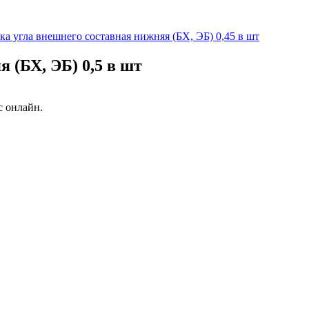
ка угла внешнего составная нижняя (БХ, ЭБ) 0,45 в шт
 (БХ, ЭБ) 0,5 в шт
с онлайн.