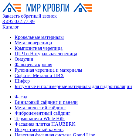
Заказать обратный звонок
8 495 032-77-99
Каталог
Кровельные материалы
Металлочерепица
Композитная черепица
ЦПЧ и Натуральная черепица
Ондулин
Фальцевая кровля
Рулонная черепица и материалы
Софиты Металл и ПВХ
Шифер
Битумные и полимерные материалы для гидроизоляции
Фасад
Виниловый сайдинг и панели
Металлический сайдинг
Фиброцементный сайдинг
Термопанели White Hills
Фасадная плитка HAUBERK
Искусственный камень
Навесная фасадная система Grand Line