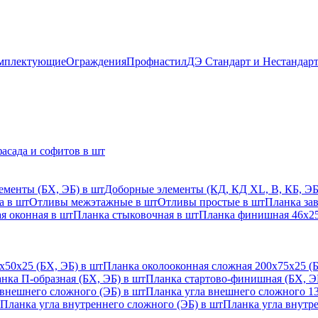
мплектующие
Ограждения
Профнастил
ДЭ Стандарт и Нестандар
асада и софитов в шт
ементы (БХ, ЭБ) в шт
Доборные элементы (КД, КД XL, В, КБ, ЭБ
а в шт
Отливы межэтажные в шт
Отливы простые в шт
Планка за
я оконная в шт
Планка стыковочная в шт
Планка финишная 46х25
х50х25 (БХ, ЭБ) в шт
Планка околооконная сложная 200х75х25 (Б
нка П-образная (БХ, ЭБ) в шт
Планка стартово-финишная (БХ, ЭБ
 внешнего сложного (ЭБ) в шт
Планка угла внешнего сложного 135
Планка угла внутреннего сложного (ЭБ) в шт
Планка угла внутре